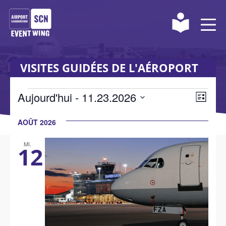
VISITES GUIDÉES DE L'AÉROPORT
Événements
Navi
Évé
Aujourd'hui
 - 
11.23.2026
liste
Navi
Sélectionner
dan
entr
AOÛT 2026
la
les
les
date.
MI.
12
vues
vues