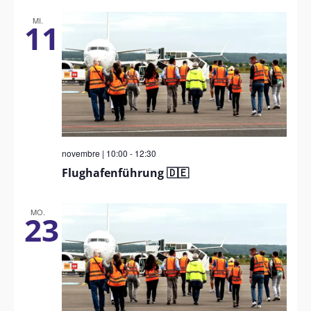
MI.
11
novembre | 10:00
-
12:30
Flughafenführung 🇩🇪
MO.
23